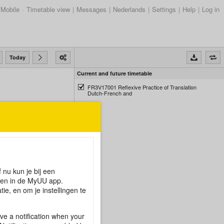
Mobile
·
Timetable view
|
Messages
|
Nederlands
|
Settings
|
Help
|
Log in
Today
Current and future timetable
FR3V17001 Reflexive Practice of Translation
Dutch-French and
 nu kun je bij een
l en in de MyUU app.
e, en om je instellingen te
e a notification when your