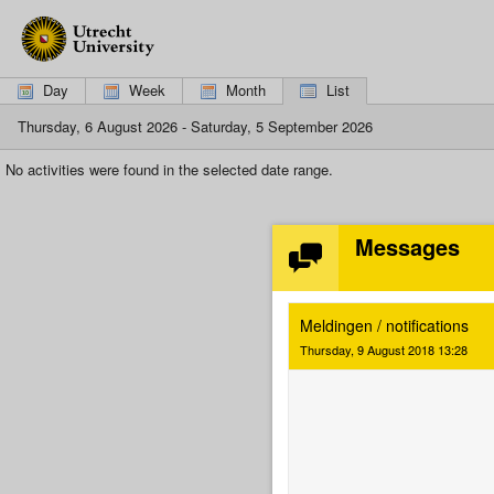
If
you
are
using
Day
Week
Month
List
a
screen
Thursday, 6 August 2026 - Saturday, 5 September 2026
reader,
please
No activities were found in the selected date range.
click
here
to
switch
Messages
to
the
mobile
interface,
Meldingen / notifications
which
Thursday, 9 August 2018 13:28
is
more
suitable.