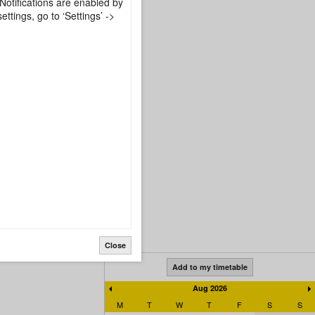
Notifications are enabled by
ttings, go to ‘Settings’ ->
Close
Add to my timetable
Aug 2026
M
T
W
T
F
S
S