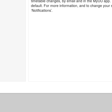
timetable changes, by email and in the MyUU app. 
default. For more information, and to change your se
‘Notifications’.