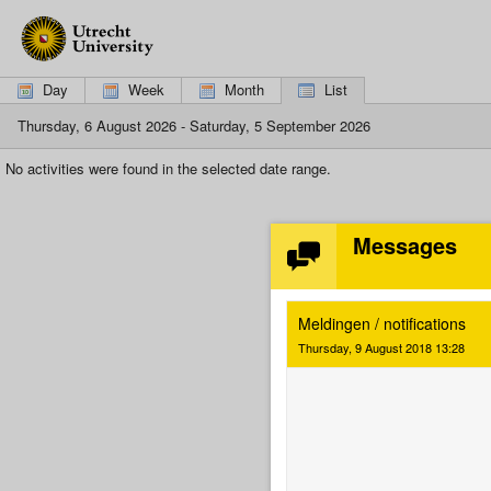
If
you
are
using
Day
Week
Month
List
a
screen
Thursday, 6 August 2026 - Saturday, 5 September 2026
reader,
please
No activities were found in the selected date range.
click
here
to
switch
Messages
to
the
mobile
interface,
Meldingen / notifications
which
Thursday, 9 August 2018 13:28
is
more
suitable.