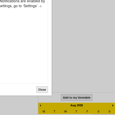
Notifications are enabled by
ttings, go to ‘Settings’ ->
Close
Add to my timetable
Aug 2026
M
T
W
T
F
S
S