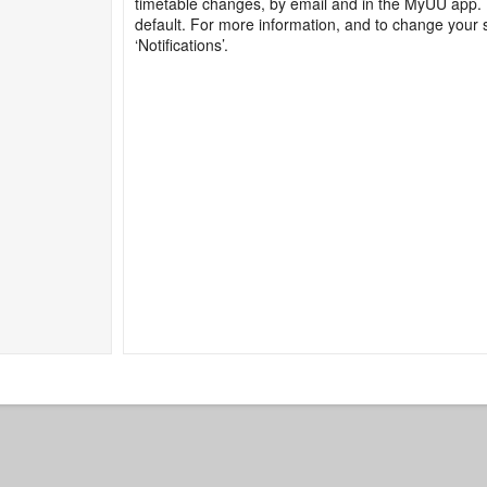
timetable changes, by email and in the MyUU app. 
default. For more information, and to change your se
‘Notifications’.